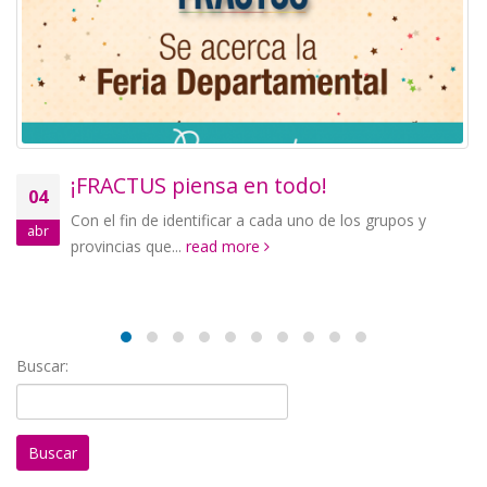
¡FRACTUS piensa en todo!
04
1
Con el fin de identificar a cada uno de los grupos y
abr
ag
provincias que...
read more
de 
Buscar: