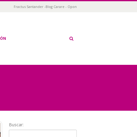
Fractus Santander -Blog Carare - Opon
IÓN
Buscar: