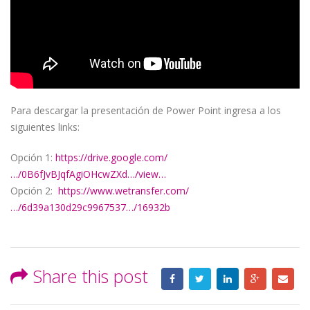
Para descargar la presentación de Power Point ingresa a los
siguientes links:
Opción 1:
https://drive.google.com/
…/0B6fJvBJqfAgiOHcwZXd…/view…
Opción 2:
https://www.wetransfer.com/
…/6d39a130d29c9967537…/16932b
Share this post