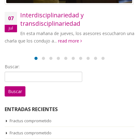
Interdisciplinariedad y
07
2
transdisciplinariedad
jul
ju
En esta mañana de jueves, los asesores escucharon una
rea
arla que los condujo a...
read more
Buscar:
ENTRADAS RECIENTES
Fractus comprometido
Fractus comprometido