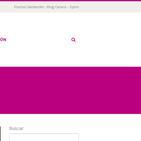
Fractus Santander -Blog Carare - Opon
IÓN
Buscar: