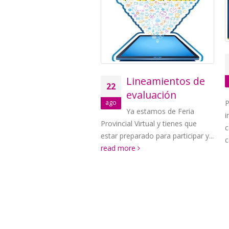
Lineamientos de
s
22
evaluación
Par
ago
Ya estamos de Feria
im
Provincial Virtual y tienes que
com
estar preparado para participar y...
con
read more
© Copyright 2016 Fitec. 