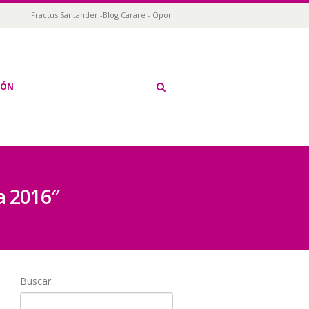
Fractus Santander -Blog Carare - Opon
IÓN
a 2016″
Buscar: