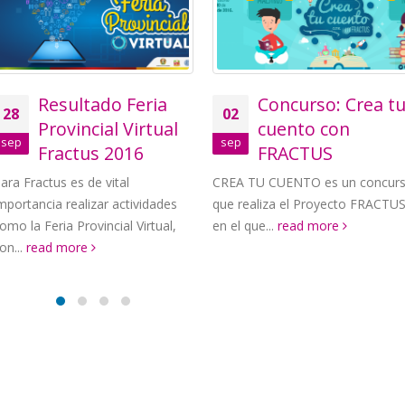
Resultado Feria
Concurso: Crea tu
28
02
Provincial Virtual
cuento con
ep
sep
Fractus 2016
FRACTUS
a Fractus es de vital
CREA TU CUENTO es un concurso
portancia realizar actividades
que realiza el Proyecto FRACTUS
o la Feria Provincial Virtual,
en el que...
read more
...
read more
All Rights Reserved | CALLE 58 # 32 - 16 Tel: 0057 (7) 643 13 01 - 320 3886 