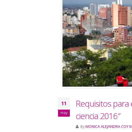
Requisitos para 
11
may
ciencia 2016″
By
MONICA ALEJANDRA COY 